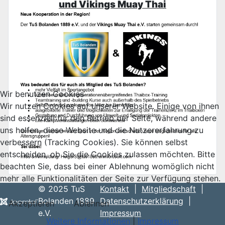
und Vikings Muay Thai
Wir benutzen Cookies
Wir nutzen Cookies auf unserer Website. Einige von ihnen
sind essenziell für den Betrieb der Seite, während andere
uns helfen, diese Website und die Nutzererfahrung zu
verbessern (Tracking Cookies). Sie können selbst
entscheiden, ob Sie die Cookies zulassen möchten. Bitte
beachten Sie, dass bei einer Ablehnung womöglich nicht
mehr alle Funktionalitäten der Seite zur Verfügung stehen.
© 2025 TuS
Kontakt
|
Mitgliedschaft
|
Bolanden 1889
Datenschutzerklärung
|
Akzeptieren
Ablehnen
e.V.
Impressum
Weitere Informationen
|
Impressum